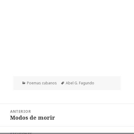
Categorías
Etiquetas
Poemas cubanos
Abel G. Fagundo
Navegación
ANTERIOR
de
Modos de morir
Entrada
entradas
anterior: