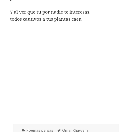
Y al ver que tú por nadie te interesas,
todos cautivos a tus plantas caen.
Categorías
Etiquetas
Poemas persas
Omar Khayyam