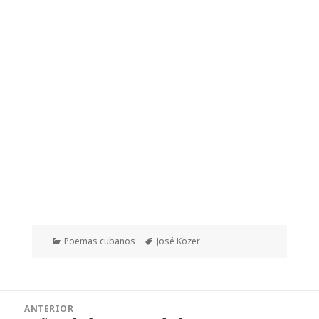
Categorías
Etiquetas
Poemas cubanos
José Kozer
Navegación
ANTERIOR
de