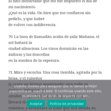
al sino ineluctable que me fue impuesto el día de
mi nacimiento.
¿Qué es la vida. Un bien que me confiaron sin
pedirlo, y que habré
de volver con indiferencia.
70. La luna de Ramadán acaba de salir. Mañana, el
sol bañará la
ciudad silenciosa. Los vinos dormirán en las
ánforas y las doncellas
en la sombra de la espesura.
71. Mira y escucha. Una rosa tiembla, agitada por la
brisa, y el ruiseñor
le canta un himno apasionado; una nube se
Usamos cookies para asegurar que te damos la mejor
detiene. Bebamos, y
experiencia en nuestra web. Si continúas usando este sitio,
olvidemos que la brisa deshojar á la rosa, se
asumiremos que estás de acuerdo con ello.
llevará el canto del
Aceptar
Política de privacidad
ruiseñor, y arrastrará la nube que nos brinda su