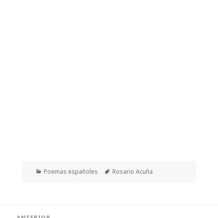
Categorías
Etiquetas
Poemas españoles
Rosario Acuña
Navegación
ANTERIOR