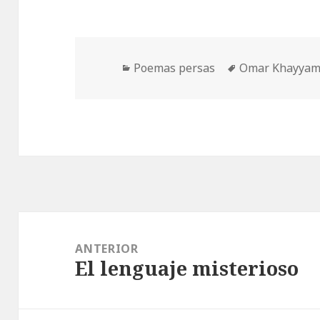
Categorías
Etiquetas
Poemas persas
Omar Khayya
Navegación
de
ANTERIOR
El lenguaje misterioso
entradas
Entrada
anterior: