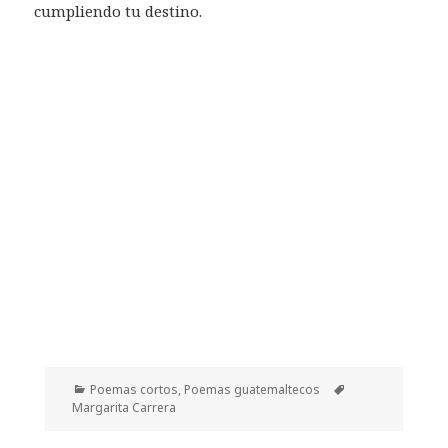
cumpliendo tu destino.
Categorías
Etiquetas
Poemas cortos
,
Poemas guatemaltecos
Margarita Carrera