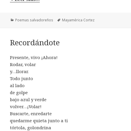
Categorías
Etiquetas
Poemas salvadoreños
Mayamérica Cortez
Recordándote
Presente, vivo ¡Ahora!
Rodar, volar
y…llorar.
Todo junto
al lado
de golpe
bajo azul y verde
volver…¡Volar!
Buscarte, enredarte
quedarme quieta junto a ti
tórtola, golondrina