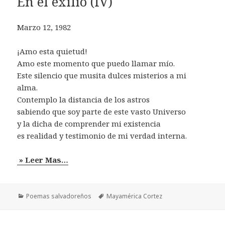
En el exilio (IV)
Marzo 12, 1982
¡Amo esta quietud!
Amo este momento que puedo llamar mío.
Este silencio que musita dulces misterios a mi
alma.
Contemplo la distancia de los astros
sabiendo que soy parte de este vasto Universo
y la dicha de comprender mi existencia
es realidad y testimonio de mi verdad interna.
» Leer Mas…
Categorías
Etiquetas
Poemas salvadoreños
Mayamérica Cortez