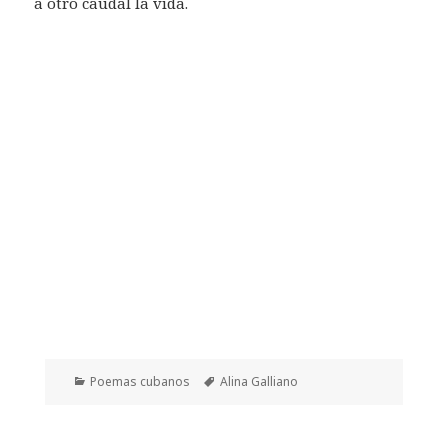
a otro caudal la vida.
Categorías
Etiquetas
Poemas cubanos
Alina Galliano