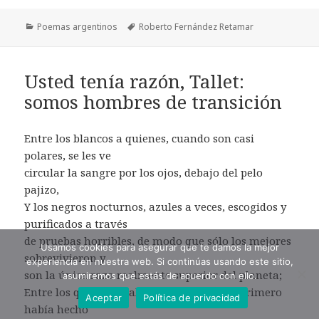
Categorías
Etiquetas
Poemas argentinos
Roberto Fernández Retamar
Usted tenía razón, Tallet:
somos hombres de transición
Entre los blancos a quienes, cuando son casi
polares, se les ve
circular la sangre por los ojos, debajo del pelo
pajizo,
Y los negros nocturnos, azules a veces, escogidos y
purificados a través
de pruebas horribles, de modo que sólo los mejores
Usamos cookies para asegurar que te damos la mejor
sobrevivieron y
experiencia en nuestra web. Si continúas usando este sitio,
son la única raza realmente superior del planeta;
asumiremos que estás de acuerdo con ello.
Entre los que sobresaltaba la bomba que primero
Aceptar
Política de privacidad
había hecho