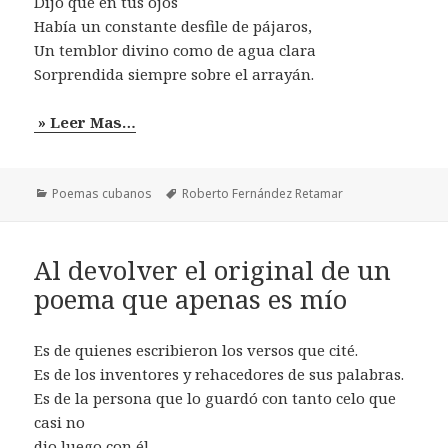
Dijo que en tus ojos
Había un constante desfile de pájaros,
Un temblor divino como de agua clara
Sorprendida siempre sobre el arrayán.
» Leer Mas…
Categorías
Etiquetas
Poemas cubanos
Roberto Fernández Retamar
Al devolver el original de un
poema que apenas es mío
Es de quienes escribieron los versos que cité.
Es de los inventores y rehacedores de sus palabras.
Es de la persona que lo guardó con tanto celo que
casi no
dio luego con él.