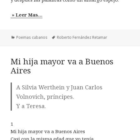
» Leer Mas…
Categorías
Etiquetas
Poemas cubanos
Roberto Fernández Retamar
Mi hija mayor va a Buenos
Aires
A Silvia Werthein y Juan Carlos
Volnovich, príncipes.
Y a Teresa.
1
Mi hija mayor va a Buenos Aires
Casi con la misma edad que yo tenía