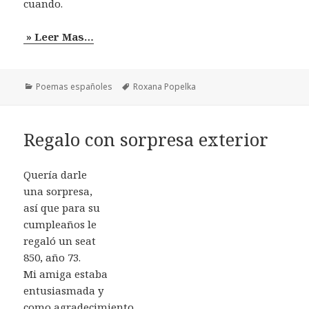
cuando.
» Leer Mas…
Categorías
Etiquetas
Poemas españoles
Roxana Popelka
Regalo con sorpresa exterior
Quería darle
una sorpresa,
así que para su
cumpleaños le
regaló un seat
850, año 73.
Mi amiga estaba
entusiasmada y
como agradecimiento