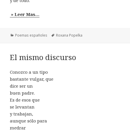
y de todo.
» Leer Mas…
Categorías
Etiquetas
Poemas españoles
Roxana Popelka
El mismo discurso
Conozco a un tipo
bastante vulgar, que
dice ser un
buen padre.
Es de esos que
se levantan
y trabajan,
aunque sólo para
medrar