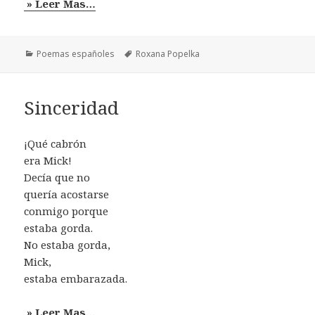
» Leer Mas…
Categorías
Etiquetas
Poemas españoles
Roxana Popelka
Sinceridad
¡Qué cabrón
era Mick!
Decía que no
quería acostarse
conmigo porque
estaba gorda.
No estaba gorda,
Mick,
estaba embarazada.
» Leer Mas…