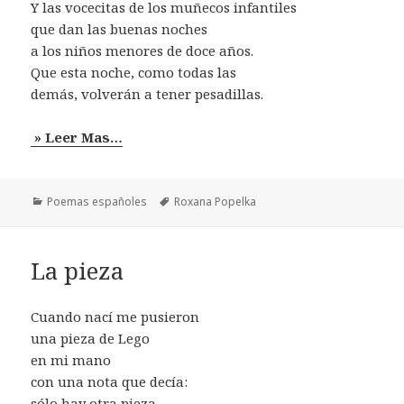
Y las vocecitas de los muñecos infantiles
que dan las buenas noches
a los niños menores de doce años.
Que esta noche, como todas las
demás, volverán a tener pesadillas.
» Leer Mas…
Categorías
Etiquetas
Poemas españoles
Roxana Popelka
La pieza
Cuando nací me pusieron
una pieza de Lego
en mi mano
con una nota que decía:
sólo hay otra pieza